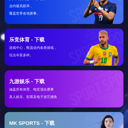
广州足球队在城市联赛中的技术表现分析与
未来展望