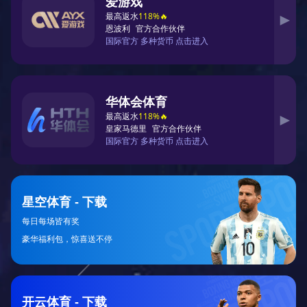
欧美足球明星求婚钻戒的奢华选择与浪漫故
事揭秘